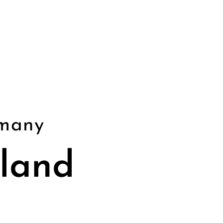
rmany
land