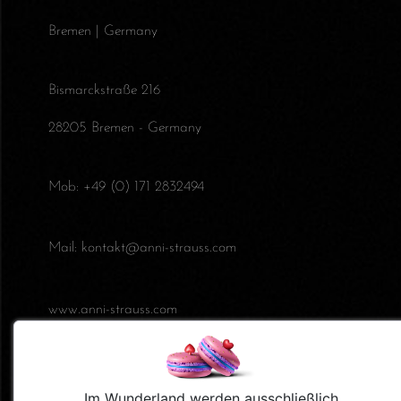
Bremen | Germany
Bismarckstraße 216
28205 Bremen - Germany
Mob:
+49 (0) 171 2832494
Mail:
kontakt@anni-strauss.com
www.anni-strauss.com
Impressum
Im Wunderland werden ausschließlich